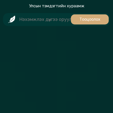
Улсын тэмдэгтийн хураамж
Тооцоолох