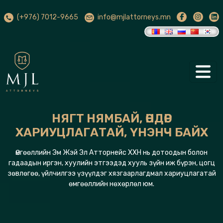
(+976) 7012-9665
info@mjlattorneys.mn
НЯГТ НЯМБАЙ, ӨНДӨР
ХАРИУЦЛАГАТАЙ, ҮНЭНЧ БАЙХ
Өмгөөллийн Эм Жэй Эл Атторнейс ХХН нь дотоодын болон
гадаадын иргэн, хуулийн этгээдэд хууль зүйн иж бүрэн, цогц
зөвлөгөө, үйлчилгээ үзүүлдэг хязгаарлагдмал хариуцлагатай
өмгөөллийн нөхөрлөл юм.