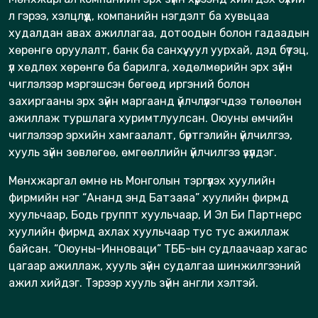
л гэрээ, хэлцлүүд, компанийн нэгдэлт ба хувьцаа
худалдан авах ажиллагаа, дотоодын болон гадаадын
хөрөнгө оруулалт, банк ба санхүү, уул уурхай, дэд бүтэц,
үл хөдлөх хөрөнгө ба барилга, хөдөлмөрийн эрх зүйн
чиглэлээр мэргэшсэн бөгөөд иргэний болон
захиргааны эрх зүйн маргаанд үйлчлүүлэгчдээ төлөөлөн
ажиллаж туршлага хуримтлуулсан. Оюуны өмчийн
чиглэлээр эрхийн хамгаалалт, бүртгэлийн үйлчилгээ,
хууль зүйн зөвлөгөө, өмгөөллийн үйлчилгээ үзүүлдэг.
Мөнхжаргал өмнө нь Монголын тэргүүлэх хуулийн
фирмийн нэг “Ананд энд Батзаяа” хуулийн фирмд
хуульчаар, Бодь группт хуульчаар, И Эл Би Партнерс
хуулийн фирмд ахлах хуульчаар тус тус ажиллаж
байсан. “Оюуны-Инноваци” ТББ-ын судлаачаар хагас
цагаар ажиллаж, хууль зүйн судалгаа шинжилгээний
ажил хийдэг. Тэрээр хууль зүйн англи хэлтэй.