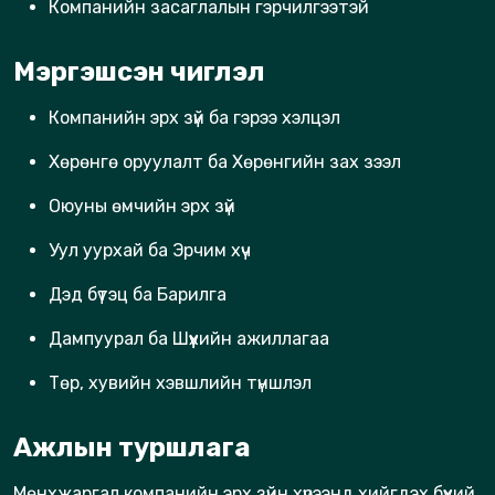
Компанийн засаглалын гэрчилгээтэй
Мэргэшсэн чиглэл
Компанийн эрх зүй ба гэрээ хэлцэл
Хөрөнгө оруулалт ба Хөрөнгийн зах зээл
Оюуны өмчийн эрх зүй
Уул уурхай ба Эрчим хүч
Дэд бүтэц ба Барилга
Дампуурал ба Шүүхийн ажиллагаа
Төр, хувийн хэвшлийн түншлэл
Ажлын туршлага
Мөнхжаргал компанийн эрх зүйн хүрээнд хийгдэх бүхий