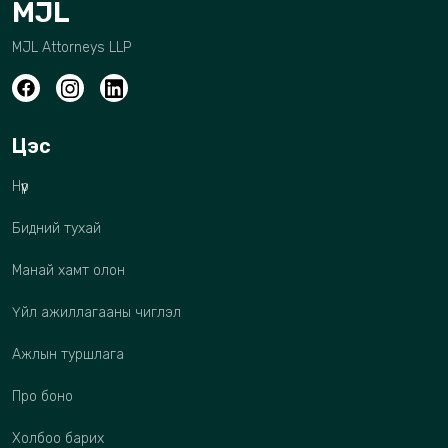
MJL
MJL Attorneys LLP
Цэс
Нүүр
Бидний тухай
Манай хамт олон
Үйл ажиллагааны чиглэл
Ажлын туршлага
Про боно
Холбоо барих