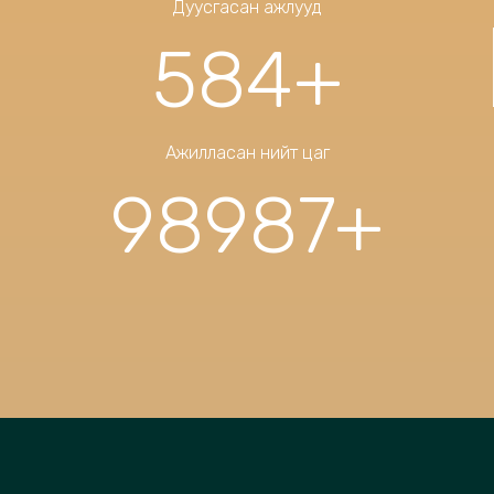
Дуусгасан ажлууд
584
+
Ажилласан нийт цаг
98987
+