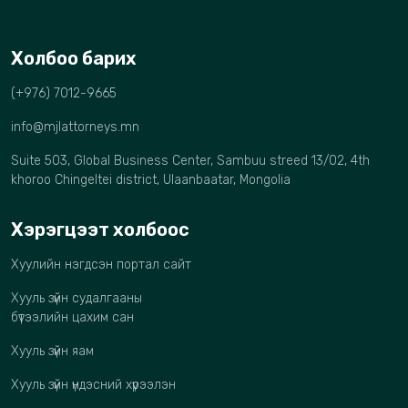
Холбоо барих
(+976) 7012-9665
info@mjlattorneys.mn
Suite 503, Global Business Center, Sambuu streed 13/02, 4th
khoroo Chingeltei district, Ulaanbaatar, Mongolia
Хэрэгцээт холбоос
Хуулийн нэгдсэн портал сайт
Хууль зүйн судалгааны
бүтээлийн цахим сан
Хууль зүйн яам
Хууль зүйн үндэсний хүрээлэн