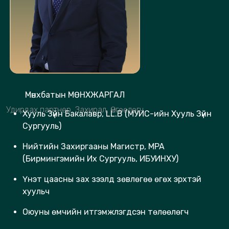
Мөнхбатын МӨНХЖАРГАЛ
Удирдах партнер, Захирал, Өмгөөлөгч
Хууль Зүйн Бакалавр, LL.B (МУИС-ийн Хууль Зүйн
Сургууль)
Нийтийн Захиргааны Магистр, MPA
(Бирмингэмийн Их Сургууль, ИБУИНХУ)
Үнэт цаасны зах зээлд зөвлөгөө өгөх эрхтэй
хуульч
Оюуны өмчийн итгэмжлэгдсэн төлөөлөгч