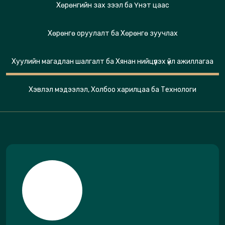
Хөрөнгийн зах зээл ба Үнэт цаас
Хөрөнгө оруулалт ба Хөрөнгө зуучлах
Хуулийн магадлан шалгалт ба Хянан нийцүүлэх үйл ажиллагаа
Хэвлэл мэдээлэл, Холбоо харилцаа ба Технологи