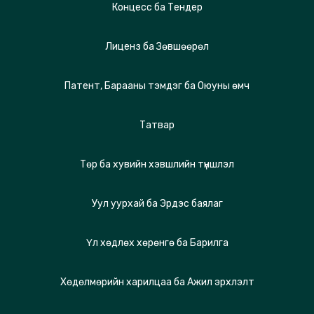
Концесс ба Тендер
Лиценз ба Зөвшөөрөл
Патент, Барааны тэмдэг ба Оюуны өмч
Татвар
Төр ба хувийн хэвшлийн түншлэл
Уул уурхай ба Эрдэс баялаг
Үл хөдлөх хөрөнгө ба Барилга
Хөдөлмөрийн харилцаа ба Ажил эрхлэлт