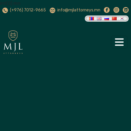
int(0) mn
(+976) 7012-9665
info@mjlattorneys.mn