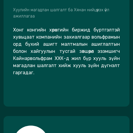
Хуулийн магадлан шалгалт ба Хянан нийцүүлэх үйл
ажиллагаа
Хонг конгийн хөрөнгийн биржид бүртгэлтэй
хувьцаат компанийн захиалгаар вольфрамын
орд бүхий ашигт малтмалын ашиглалтын
болон хайгуулын тусгай зөвшөөрөл эзэмшигч
Кайнарвольфрам ХХК-д жил бүр хууль зүйн
магадлан шалгалт хийж хууль зүйн дүгнэлт
гаргадаг.