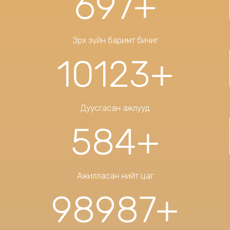
697
+
Эрх зүйн баримт бичиг
10123
+
Дуусгасан ажлууд
584
+
Ажилласан нийт цаг
98987
+