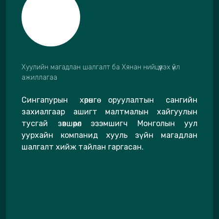
Хуулийн магадлан шалгалт ба Хянан нийцүүлэх үйл
ажиллагаа
Сингапурын хөрөнгө оруулалтын сангийн
захиалгаар ашигт малтмалын хайгуулын
тусгай зөвшөөрөл эзэмшигч Монголын уул
уурхайн компанид хууль зүйн магадлан
шалгалт хийж тайлан гаргасан.