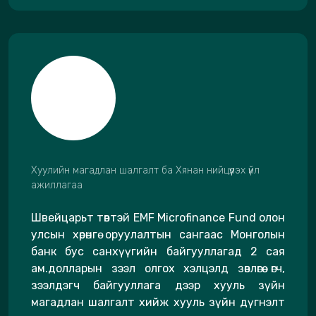
Хуулийн магадлан шалгалт ба Хянан нийцүүлэх үйл
ажиллагаа
Швейцарьт төвтэй EMF Microfinance Fund олон
улсын хөрөнгө оруулалтын сангаас Монголын
банк бус санхүүгийн байгууллагад 2 сая
ам.долларын зээл олгох хэлцэлд зөвлөгөө өгч,
зээлдэгч байгууллага дээр хууль зүйн
магадлан шалгалт хийж хууль зүйн дүгнэлт