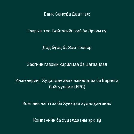
Банк, Санхүү ба Даатгал:
Газрын тос, Байгалийн хий ба Эрчим хүч
Дэд бүтэц ба Зам тээвэр
Засгийн газрын харилцаа ба Цагаачлал
Инженеринг, Худалдан авах ажиллагаа ба Барилга
байгууламж (EPC)
Компани нэгтгэх ба Хувьцаа худалдан авах
Компанийн ба худалдааны эрх зүй