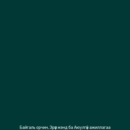
Байгаль орчин, Эрүүл мэнд ба Аюулгүй ажиллагаа