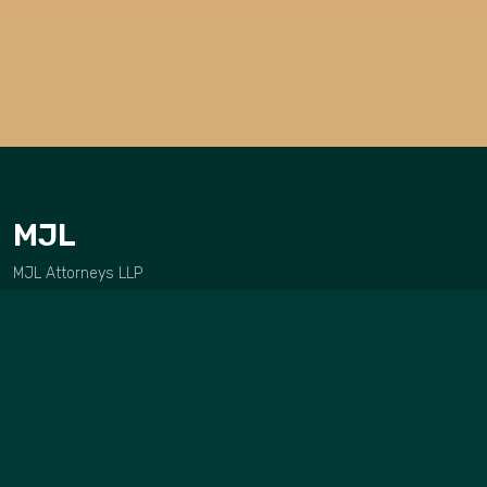
MJL
MJL Attorneys LLP
Цэс
Нүүр
Бидний тухай