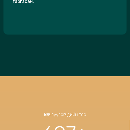
гаргасан.
Үйлчлүүлэгчдийн тоо