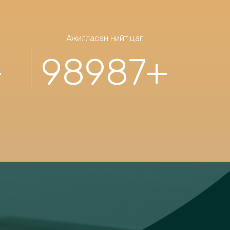
Ажилласан нийт цаг
+
98987
+
Хэрэгцээт холбоос
Хуулийн нэгдсэн портал сайт