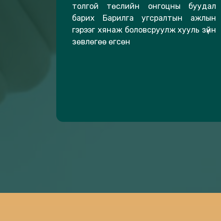
толгой төслийн онгоцны буудал
барих Барилга угсралтын ажлын
гэрээг хянаж боловсруулж хууль зүйн
зөвлөгөө өгсөн