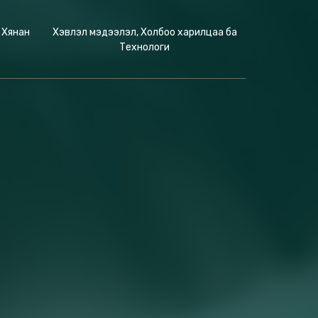
 Хянан
Хэвлэл мэдээлэл, Холбоо харилцаа ба
Технологи