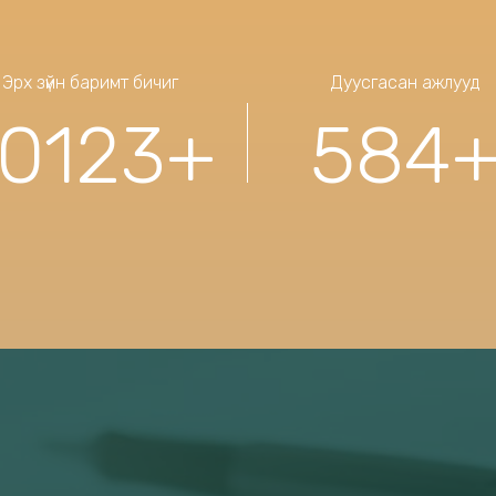
Эрх зүйн баримт бичиг
Дуусгасан ажлууд
10123
+
584
Цэс
Холбоо барих
(+976) 7012-9665
Нүүр