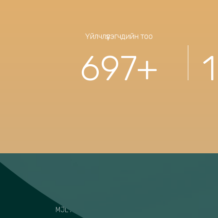
Үйлчлүүлэгчдийн тоо
697
+
MJL
MJL Attorneys LLP