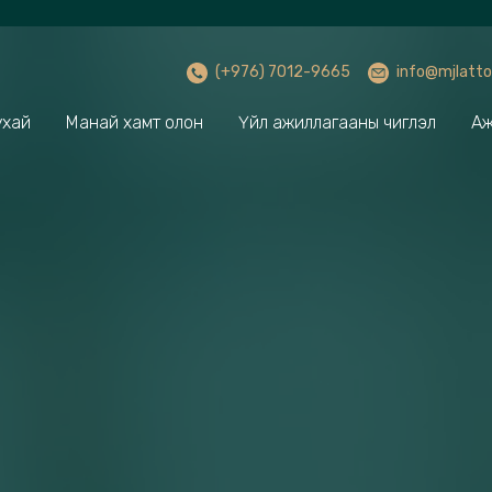
(+976) 7012-9665
info@mjlatto
ухай
Манай хамт олон
Үйл ажиллагааны чиглэл
Аж