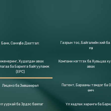
Газрын тос, Байгалийн хий ба
Банк, Санхүү ба Даатгал:
хүч
нженеринг, Худалдан авах
Компани нэгтгэх ба Хувьцаа х
лагаа ба Барилга байгууламж
авах
(EPC)
Патент, Барааны тэмдэг ба 
Лиценз ба Зөвшөөрөл
өмч
ул уурхай ба Эрдэс баялаг
Үл хөдлөх хөрөнгө ба Бари