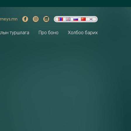
rneys.mn
лын туршлага
Про боно
Холбоо барих