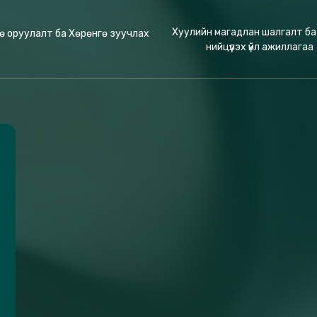
Хуулийн магадлан шалгалт ба
ө оруулалт ба Хөрөнгө зуучлах
нийцүүлэх үйл ажиллагаа