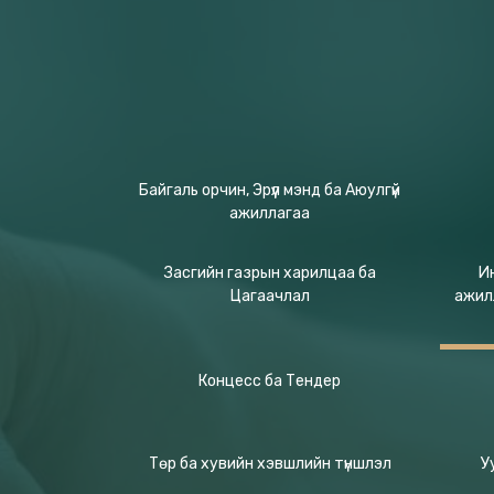
Байгаль орчин, Эрүүл мэнд ба Аюулгүй
ажиллагаа
Засгийн газрын харилцаа ба
И
Цагаачлал
ажил
Концесс ба Тендер
Төр ба хувийн хэвшлийн түншлэл
У