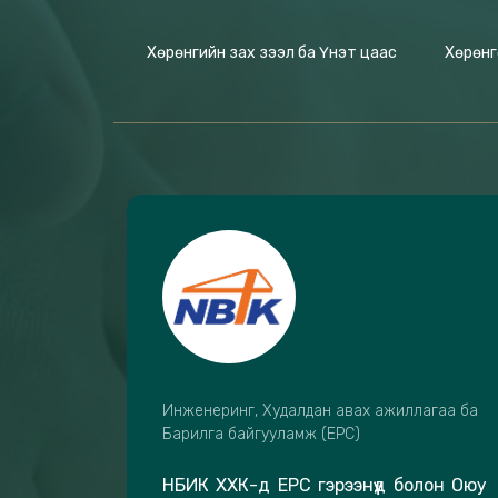
Хөрөнгийн зах зээл ба Үнэт цаас
Хөрөнг
Инженеринг, Худалдан авах ажиллагаа ба
Барилга байгууламж (EPC)
НБИК ХХК-д EPC гэрээнүүд болон Оюу