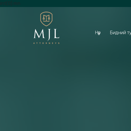
int(0) mn
Нүүр
Бидний т