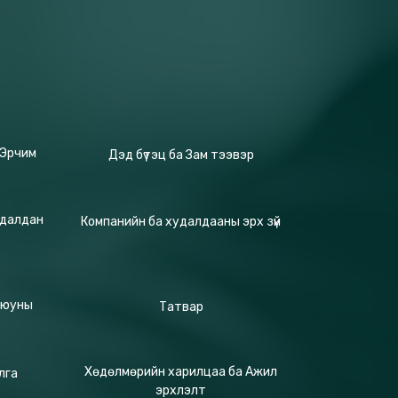
 Эрчим
Дэд бүтэц ба Зам тээвэр
удалдан
Компанийн ба худалдааны эрх зүй
Оюуны
Татвар
Хөдөлмөрийн харилцаа ба Ажил
лга
эрхлэлт