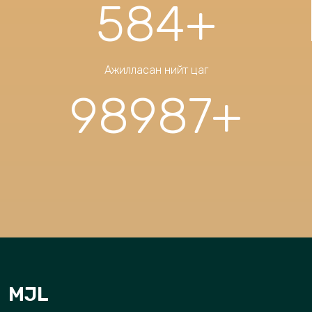
584
+
Ажилласан нийт цаг
98987
+
MJL