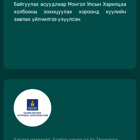
байгуулах асуудлаар Монгол Улсын Харилцаа
холбооны зохицуулах хороонд хуулийн
зөвлөх үйлчилгээ үзүүлсэн.
Хэвлэл мэдээлэл, Холбоо харилцаа ба Технологи