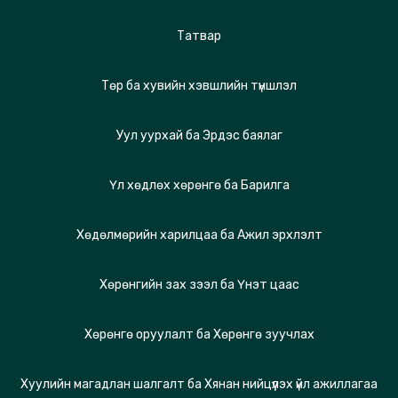
Татвар
Төр ба хувийн хэвшлийн түншлэл
Уул уурхай ба Эрдэс баялаг
Үл хөдлөх хөрөнгө ба Барилга
Хөдөлмөрийн харилцаа ба Ажил эрхлэлт
Хөрөнгийн зах зээл ба Үнэт цаас
Хөрөнгө оруулалт ба Хөрөнгө зуучлах
Хуулийн магадлан шалгалт ба Хянан нийцүүлэх үйл ажиллагаа