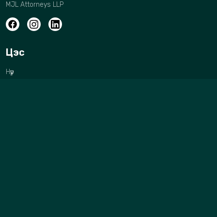
MJL Attorneys LLP
Цэс
Нүүр
Бидний тухай
Манай хамт олон
Үйл ажиллагааны чиглэл
Ажлын туршлага
Про боно
Холбоо барих