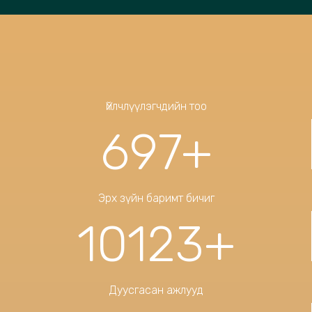
Үйлчлүүлэгчдийн тоо
697
+
Эрх зүйн баримт бичиг
10123
+
Дуусгасан ажлууд