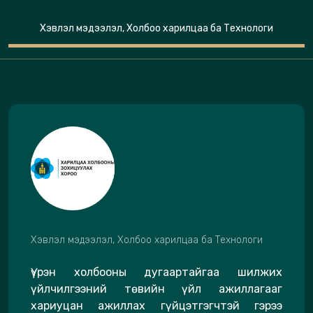
Хэвлэл мэдээлэл, Холбоо харилцаа ба Технологи
Хэвлэл мэдээлэл, Холбоо харилцаа ба Технологи
Үүрэн холбооны дугаартайгаа шилжих
үйлчилгээний төвийн үйл ажиллагааг
хариуцан ажиллах гүйцэтгэгчтэй гэрээ