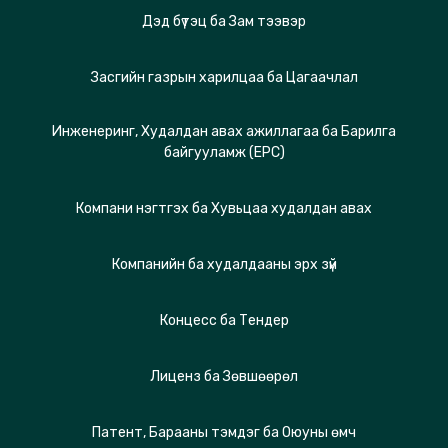
Дэд бүтэц ба Зам тээвэр
Засгийн газрын харилцаа ба Цагаачлал
Инженеринг, Худалдан авах ажиллагаа ба Барилга
байгууламж (EPC)
Компани нэгтгэх ба Хувьцаа худалдан авах
Компанийн ба худалдааны эрх зүй
Концесс ба Тендер
Лиценз ба Зөвшөөрөл
Патент, Барааны тэмдэг ба Оюуны өмч