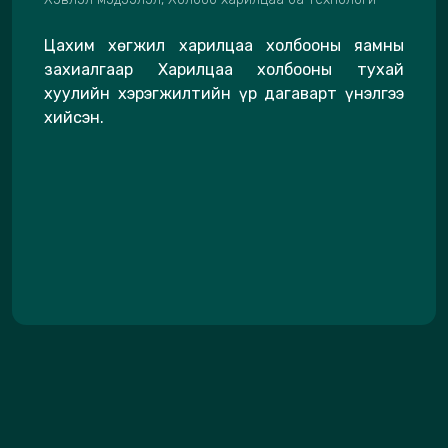
Цахим хөгжил харилцаа холбооны яамны
захиалгаар Харилцаа холбооны тухай
хуулийн хэрэгжилтийн үр дагаварт үнэлгээ
хийсэн.