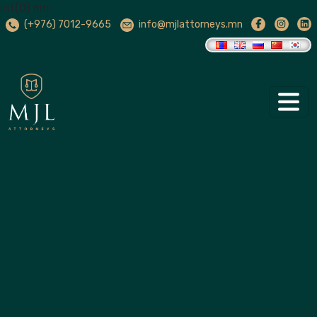
int(0) mn
(+976) 7012-9665
info@mjlattorneys.mn