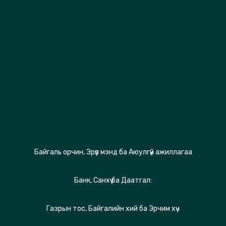
Байгаль орчин, Эрүүл мэнд ба Аюулгүй ажиллагаа
Банк, Санхүү ба Даатгал:
Газрын тос, Байгалийн хий ба Эрчим хүч