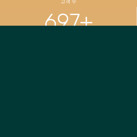
고객 수
697
+
법률 자료
10123
+
완료된 사건
584
+
총 근무 시간