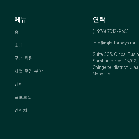
메뉴
연락
(+976) 7012-9665
홈
info@mjlattorneys.mn
소개
Suite 503, Global Busi
구성 팀원
Sambuu streed 13/02, 
Chingeltei district, Ula
사업 운영 분야
Mongolia
경력
프로보노
연락처