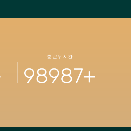
총 근무 시간
+
98987
+