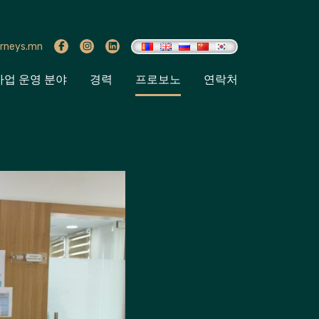
rneys.mn
사업 운영 분야
경력
프로보노
연락처