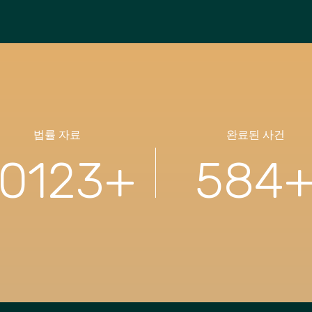
법률 자료
완료된 사건
10123
+
584