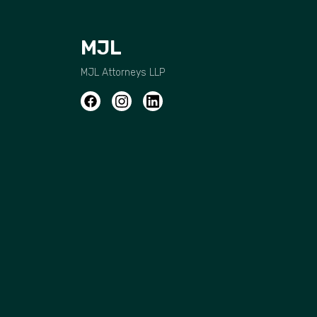
MJL
MJL Attorneys LLP