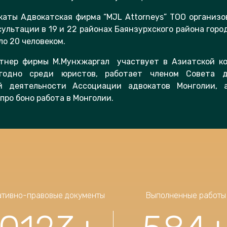
каты Адвокатская фирма “MJL Attorneys” ТОО организо
ультации в 19 и 22 районах Баянзурхского района горо
ло 20 человеком.
тнер фирмы М.Мунхжаргал участвует в Азиатской ко
годно среди юристов, работает членом Совета д
й деятельности Ассоциации адвокатов Монголии, 
про боно работа в Монголии.
тивно-правовые документы
Выполненные работы