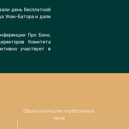
вали день бесплатной
да Улан-Батора и дали
нференции Про Боно,
иректоров Комитета
активно участвует в
Общее количество отработанных
часов