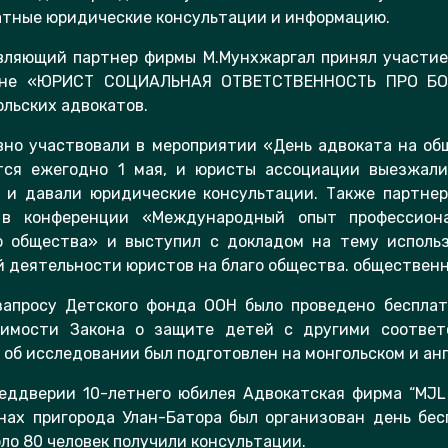
атные юридические консультации и информацию.
авляющий партнер фирмы М.Мунхжаргал принял участие
дне «ЮРИСТ СОЦИАЛЬНАЯ ОТВЕТСТВЕННОСТЬ ПРО БОН
льских адвокатов.
вно участвовали в мероприятии «День адвоката на об
тся ежегодно 1 мая, и юристы ассоциации выезжа
 и давали юридические консультации. Также партне
 в конференции «Международный опыт профессиона
о общества» и выступил с докладом на тему исполь
 деятельности юристов на благо общества. общественн
запросу Детского фонда ООН было проведено беспла
тимости Закона о защите детей с другими соотве
т об исследовании был подготовлен на монгольском и ан
еддверии 10-летнего юбилея Адвокатская фирма “MJL 
нах пригорода Улан-Батора был организован день бе
оло 80 человек получили консультации.