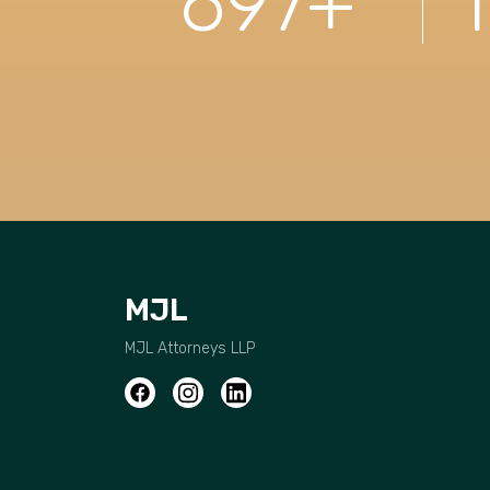
697
+
MJL
MJL Attorneys LLP