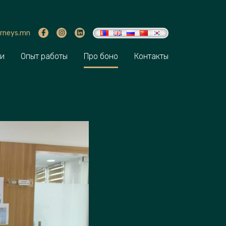
rneys.mn
ти
Опыт работы
Про боно
Контакты