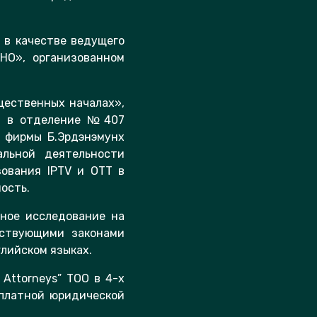
 в качестве ведущего
О», организованном
щественных началах»,
ли в отделение №407
р фирмы Б.Эрдэнэмунх
льной деятельности
зования IPTV и OTT в
ость.
тное исследование на
тствующими законами
глийском языках.
Attorneys” ТОО в 4-х
сплатной юридической