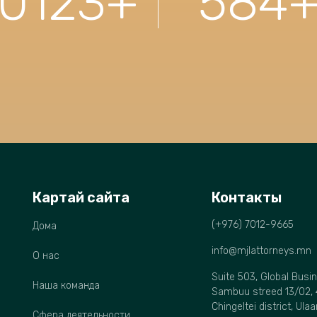
10123
+
584
Картай сайта
Контакты
(+976) 7012-9665
Дома
info@mjlattorneys.mn
О нас
Suite 503, Global Busi
Наша команда
Sambuu streed 13/02, 
Chingeltei district, Ula
Сфера деятельности