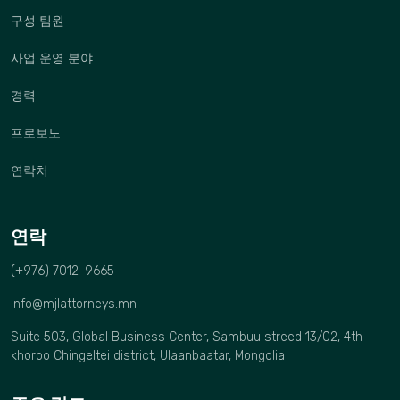
구성 팀원
사업 운영 분야
경력
프로보노
연락처
연락
(+976) 7012-9665
info@mjlattorneys.mn
Suite 503, Global Business Center, Sambuu streed 13/02, 4th
khoroo Chingeltei district, Ulaanbaatar, Mongolia