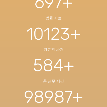
697
+
법률 자료
10123
+
완료된 사건
584
+
총 근무 시간
98987
+