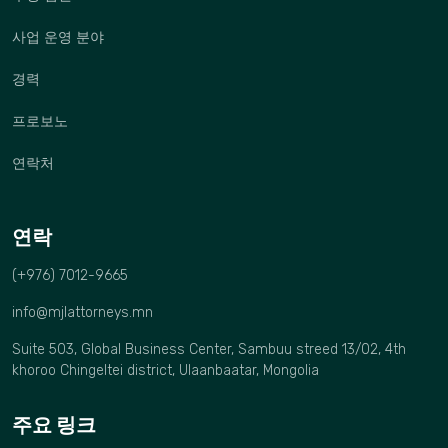
사업 운영 분야
경력
프로보노
연락처
연락
(+976) 7012-9665
info@mjlattorneys.mn
Suite 503, Global Business Center, Sambuu streed 13/02, 4th
khoroo Chingeltei district, Ulaanbaatar, Mongolia
주요 링크