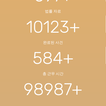
법률 자료
10123
+
완료된 사건
584
+
총 근무 시간
98987
+